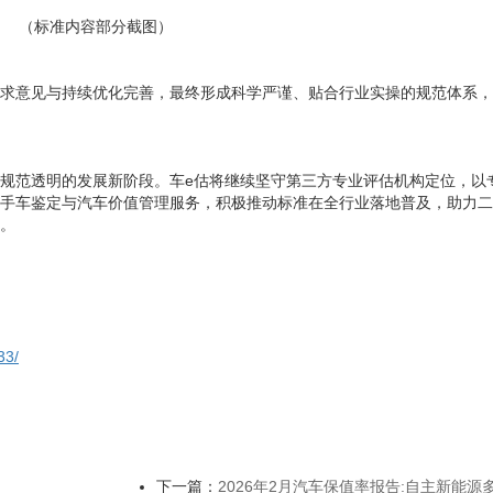
（
标准内容部分截图
）
求意见与持续优化完善，最终形成科学严谨、贴合行业实操的规范体系，
规范透明的发展新阶段。车
e估将继续坚守第三方专业
评估
机构定位，以
手车鉴定与
汽车
价值管理服务，积极推动标准在全行业落地普及，助力二
。
33/
下一篇：
2026年2月汽车保值率报告:自主新能源